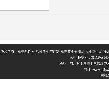
版权所有：椰壳活性炭 活性炭生产厂家 椰壳黄金专用炭 提金活性炭 净
公司 备案号：
冀ICP备140
地址：河北省平泉市平泉镇红花沟村 电话 :
网址: www.hyhxt
网站